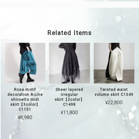
Related Items
Rose motif
Sheer layered
Twisted waist
decoration A-Line
irregular
volume skirt C1549
shiruetto midi
skirt【2color】
¥22,800
skirt【3color】
C1498
C1151
¥11,800
¥8,980